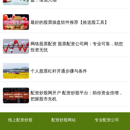
最好的股票操盘软件推荐【效选股工具】
网络股票配资 股票配资公司网：专业可靠，助您
投资无忧
个人股票杠杆开通步骤与条件
配资炒股网开户 配资炒股平台：助你资金倍增，
把握股市先机
线上配资炒股
配资炒股网站
专业配资公司