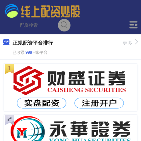
正规配资平台排行
更多
已收录
999
+家平台