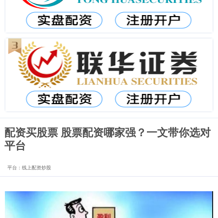
配资买股票 股票配资哪家强？一文带你选对
平台
平台：线上配资炒股