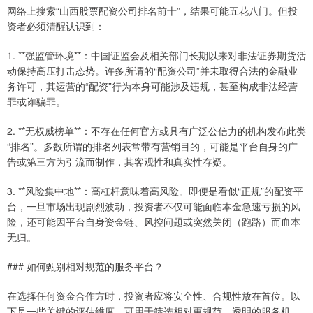
网络上搜索“山西股票配资公司排名前十”，结果可能五花八门。但投
资者必须清醒认识到：
1. **强监管环境**：中国证监会及相关部门长期以来对非法证券期货活
动保持高压打击态势。许多所谓的“配资公司”并未取得合法的金融业
务许可，其运营的“配资”行为本身可能涉及违规，甚至构成非法经营
罪或诈骗罪。
2. **无权威榜单**：不存在任何官方或具有广泛公信力的机构发布此类
“排名”。多数所谓的排名列表常带有营销目的，可能是平台自身的广
告或第三方为引流而制作，其客观性和真实性存疑。
3. **风险集中地**：高杠杆意味着高风险。即便是看似“正规”的配资平
台，一旦市场出现剧烈波动，投资者不仅可能面临本金急速亏损的风
险，还可能因平台自身资金链、风控问题或突然关闭（跑路）而血本
无归。
### 如何甄别相对规范的服务平台？
在选择任何资金合作方时，投资者应将安全性、合规性放在首位。以
下是一些关键的评估维度，可用于筛选相对更规范、透明的服务机