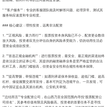
* **客户服务**：专业的客服团队能及时解答问题、处理异常。测试其
服务响应速度和专业程度。
### 核心建议：理性投资，远离非法配资
1. **正视风险，量力而行**：股票投资本身风险已不小，配资更会数倍
放大风险。投资者应充分评估自身的风险承受能力，切勿动用生活必
需资金或借款投资。
2. **首选正规金融机构**：进行股票投资，最安全、最正规的渠道始终
是依法设立的证券公司。其提供的融资融券业务是受严格监管的合法
杠杆工具，虽然门槛较高，但资金安全性和合规性有根本保障。
3. **提高警惕，举报违规**：如遇到承诺保本保收益、超低门槛、超高
杠杆、催促频繁交易等宣传，基本可判定为违规平台。一旦发现，可
向中国证监会及其派出机构、公安机关举报。
**总结而言**专业配资公司，在山西乃至全国范围内寻找“股票配资公
司排名”，其参考价值有限且风险极高。投资者的首要任务不是寻找